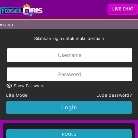
LIVE CHAT
rcaya
Silahkan login untuk mulai bermain
Show Password
Lite Mode
Lupa password?
Login
POOLS