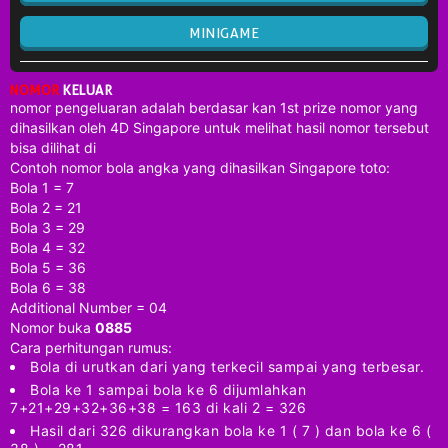
MINIGAME
NOMOR
KELUAR
nomor pengeluaran adalah berdasar kan 1st prize nomor yang
dihasilkan oleh 4D Singapore untuk melihat hasil nomor tersebut
bisa dilihat di
Contoh nomor bola angka yang dihasilkan Singapore toto:
Bola 1 = 7
Bola 2 = 21
Bola 3 = 29
Bola 4 = 32
Bola 5 = 36
Bola 6 = 38
Additional Number = 04
Nomor buka
0885
Cara perhitungan rumus:
Bola di urutkan dari yang terkecil sampai yang terbesar.
Bola ke 1 sampai bola ke 6 dijumlahkan
7+21+29+32+36+38 = 163 di kali 2 = 326
Hasil dari 326 dikurangkan bola ke 1 ( 7 ) dan bola ke 6 (