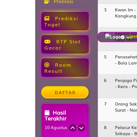
Promosi
3
Kwan Im -
Kangkung 
Prediksi
Togel
4
Kepala Ra
Kayu Manis
RTP Slot
Gacor
5
Penasehat
- Bola La
Room
Result
6
Penjaga Pi
- Keris - 
wd**
DAFTAR
7
Orang Sak
Surat - N
Hasil
Terakhir
8
Pelacur Ke
10 Agustus 2026
Srikaya - 