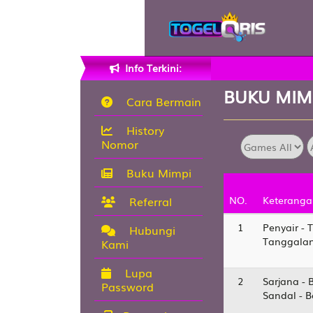
Togel Online & Bandar Togel Terpercaya
Info Terkini:
BUKU
MIM
Cara Bermain
History
Nomor
Buku Mimpi
NO.
NO.
Keteranga
Keteranga
Referral
1
Penyair - 
Hubungi
Tanggalan
Kami
Lupa
2
Sarjana - 
Password
Sandal - 