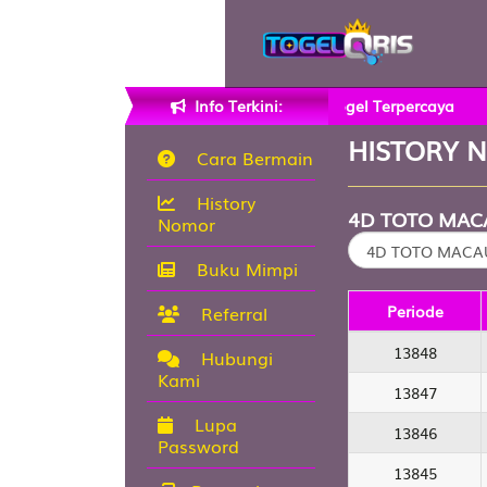
S : Situs Toto Togel Online & Bandar Togel Terpercaya
Info Terkini:
HISTORY 
Cara Bermain
History
4D TOTO MAC
Nomor
Buku Mimpi
Referral
Periode
13848
Hubungi
Kami
13847
Lupa
13846
Password
13845