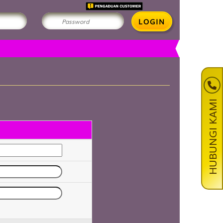
LOGIN
HUBUNGI KAMI