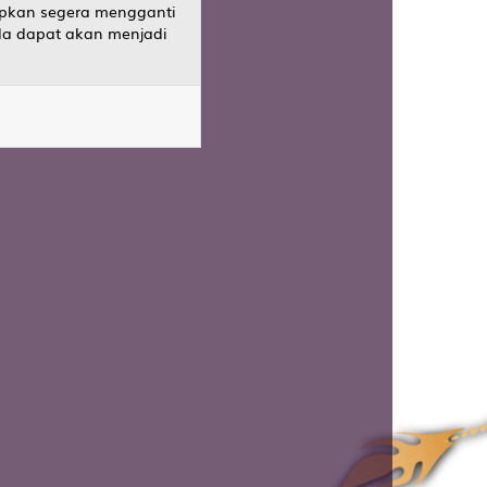
apkan segera mengganti
da dapat akan menjadi