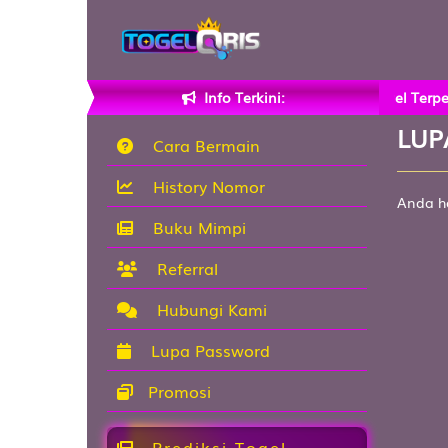
TOGELQRIS : Situs Toto Togel Online & Bandar Togel Terpercaya
Info Terkini:
LUP
Cara Bermain
History Nomor
Anda h
Buku Mimpi
Referral
Hubungi Kami
Lupa Password
Promosi
Prediksi Togel