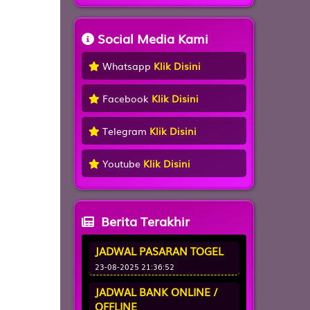
Social Media Kami
Whatsapp
Klik Disini
Facebook
Klik Disini
Telegram
Klik Disini
Youtube
Klik Disini
Berita Terakhir
JADWAL PASARAN TOGEL
23-08-2025 21:36:52
JADWAL BANK ONLINE /
OFFLINE