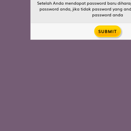
Setelah Anda mendapat password baru dihar
password anda, jika tidak password yang an
password anda