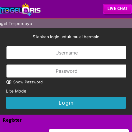
LIVE CHAT
ogel Terpercaya
Silahkan login untuk mulai bermain
Show Password
Lite Mode
Login
Register